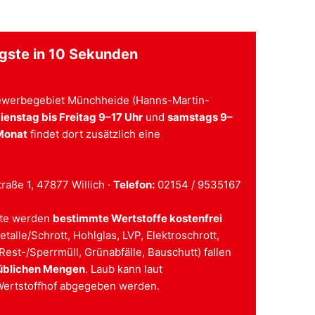
gste in 10 Sekunden
Gewerbegebiet Münchheide (Hanns-Martin-
ienstag bis Freitag 9–17 Uhr
und
samstags 9–
Monat
findet dort zusätzlich eine
aße 1, 47877 Willich ·
Telefon:
02154 / 9535167
alte werden
bestimmte Wertstoffe kostenfrei
alle/Schrott, Hohlglas, LVP, Elektroschrott,
. Rest-/Sperrmüll, Grünabfälle, Bauschutt) fallen
üblichen Mengen
. Laub kann laut
ertstoffhof abgegeben werden.