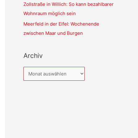
Zollstraße in Willich: So kann bezahlbarer
Wohnraum möglich sein
Meerfeld in der Eifel: Wochenende
zwischen Maar und Burgen
Archiv
A
r
c
h
i
v