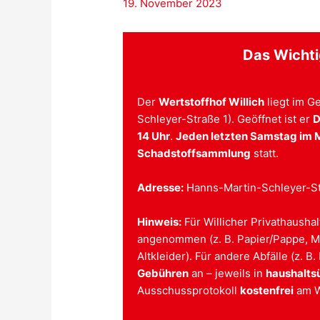
19. November 2023
Das Wichti
Der
Wertstoffhof Willich
liegt im 
Schleyer-Straße 1). Geöffnet ist er
D
14 Uhr
.
Jeden letzten Samstag im 
Schadstoffsammlung
statt.
Adresse:
Hanns-Martin-Schleyer-Str
Hinweis:
Für Willicher Privathaush
angenommen (z. B. Papier/Pappe, Met
Altkleider). Für andere Abfälle (z. B
Gebühren
an – jeweils in
haushalts
Ausschussprotokoll
kostenfrei
am W