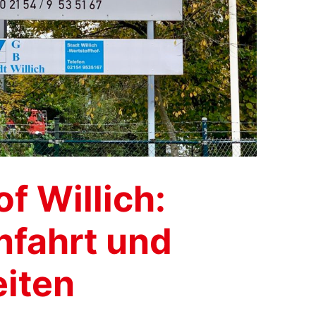
f Willich:
nfahrt und
iten