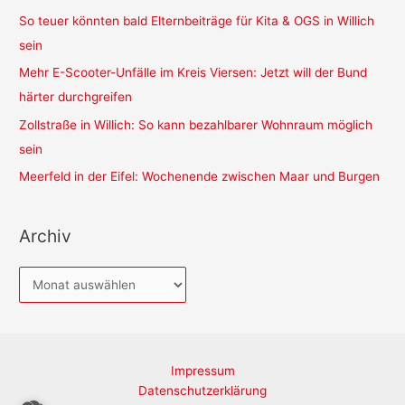
So teuer könnten bald Elternbeiträge für Kita & OGS in Willich
sein
Mehr E-Scooter-Unfälle im Kreis Viersen: Jetzt will der Bund
härter durchgreifen
Zollstraße in Willich: So kann bezahlbarer Wohnraum möglich
sein
Meerfeld in der Eifel: Wochenende zwischen Maar und Burgen
Archiv
A
r
c
h
Impressum
i
Datenschutzerklärung
v