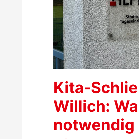
Kita-Schli
Willich: Wa
notwendig 