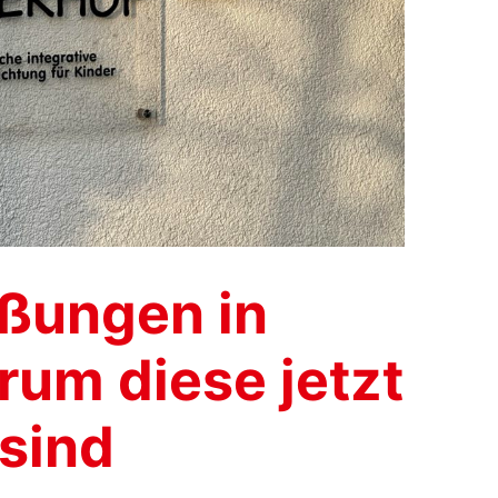
eßungen in
rum diese jetzt
sind