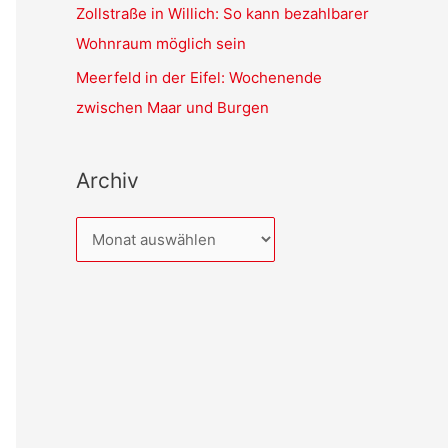
Zollstraße in Willich: So kann bezahlbarer
Wohnraum möglich sein
Meerfeld in der Eifel: Wochenende
zwischen Maar und Burgen
Archiv
A
r
c
h
i
v