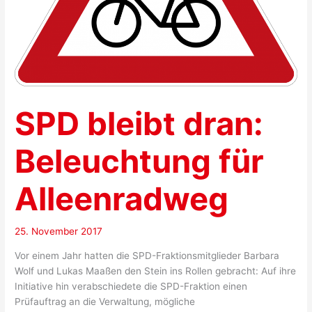
SPD bleibt dran:
Beleuchtung für
Alleenradweg
25. November 2017
Vor einem Jahr hatten die SPD-Fraktionsmitglieder Barbara
Wolf und Lukas Maaßen den Stein ins Rollen gebracht: Auf ihre
Initiative hin verabschiedete die SPD-Fraktion einen
Prüfauftrag an die Verwaltung, mögliche