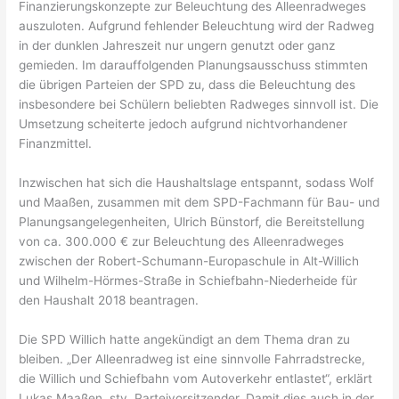
Finanzierungskonzepte zur Beleuchtung des Alleenradweges
auszuloten. Aufgrund fehlender Beleuchtung wird der Radweg
in der dunklen Jahreszeit nur ungern genutzt oder ganz
gemieden. Im darauffolgenden Planungsausschuss stimmten
die übrigen Parteien der SPD zu, dass die Beleuchtung des
insbesondere bei Schülern beliebten Radweges sinnvoll ist. Die
Umsetzung scheiterte jedoch aufgrund nichtvorhandener
Finanzmittel.
Inzwischen hat sich die Haushaltslage entspannt, sodass Wolf
und Maaßen, zusammen mit dem SPD-Fachmann für Bau- und
Planungsangelegenheiten, Ulrich Bünstorf, die Bereitstellung
von ca. 300.000 € zur Beleuchtung des Alleenradweges
zwischen der Robert-Schumann-Europaschule in Alt-Willich
und Wilhelm-Hörmes-Straße in Schiefbahn-Niederheide für
den Haushalt 2018 beantragen.
Die SPD Willich hatte angekündigt an dem Thema dran zu
bleiben. „Der Alleenradweg ist eine sinnvolle Fahrradstrecke,
die Willich und Schiefbahn vom Autoverkehr entlastet“, erklärt
Lukas Maaßen, stv. Parteivorsitzender. Damit dies auch in der