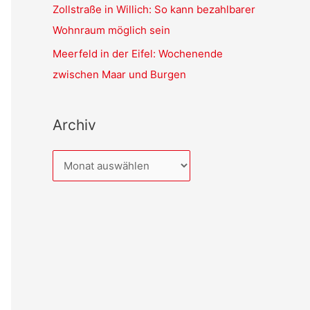
Zollstraße in Willich: So kann bezahlbarer
Wohnraum möglich sein
Meerfeld in der Eifel: Wochenende
zwischen Maar und Burgen
Archiv
A
r
c
h
i
v