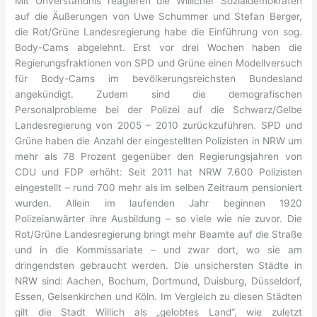
Mit Unverständnis reagieren die Willicher Sozialdemokraten
auf die Äußerungen von Uwe Schummer und Stefan Berger,
die Rot/Grüne Landesregierung habe die Einführung von sog.
Body-Cams abgelehnt. Erst vor drei Wochen haben die
Regierungsfraktionen von SPD und Grüne einen Modellversuch
für Body-Cams im bevölkerungsreichsten Bundesland
angekündigt. Zudem sind die demografischen
Personalprobleme bei der Polizei auf die Schwarz/Gelbe
Landesregierung von 2005 – 2010 zurückzuführen. SPD und
Grüne haben die Anzahl der eingestellten Polizisten in NRW um
mehr als 78 Prozent gegenüber den Regierungsjahren von
CDU und FDP erhöht: Seit 2011 hat NRW 7.600 Polizisten
eingestellt – rund 700 mehr als im selben Zeitraum pensioniert
wurden. Allein im laufenden Jahr beginnen 1920
Polizeianwärter ihre Ausbildung – so viele wie nie zuvor. Die
Rot/Grüne Landesregierung bringt mehr Beamte auf die Straße
und in die Kommissariate – und zwar dort, wo sie am
dringendsten gebraucht werden. Die unsichersten Städte in
NRW sind: Aachen, Bochum, Dortmund, Duisburg, Düsseldorf,
Essen, Gelsenkirchen und Köln. Im Vergleich zu diesen Städten
gilt die Stadt Willich als „gelobtes Land“, wie zuletzt