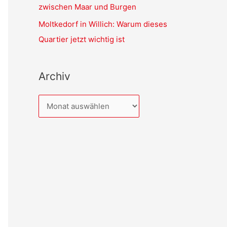
zwischen Maar und Burgen
Moltkedorf in Willich: Warum dieses
Quartier jetzt wichtig ist
Archiv
A
r
c
h
i
v