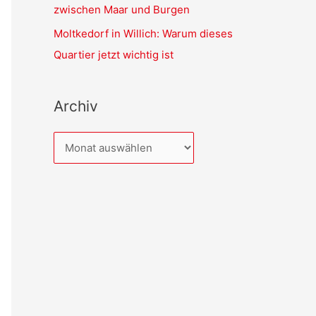
zwischen Maar und Burgen
Moltkedorf in Willich: Warum dieses
Quartier jetzt wichtig ist
Archiv
A
r
c
h
i
v