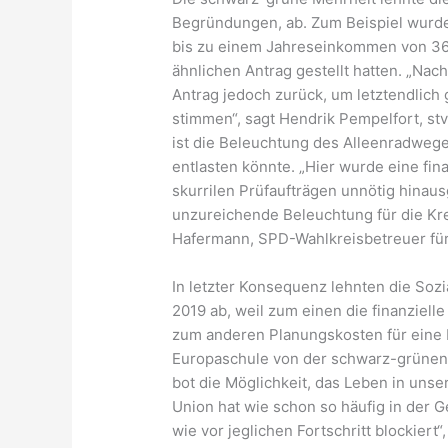
Begründungen, ab. Zum Beispiel wurde d
bis zu einem Jahreseinkommen von 36
ähnlichen Antrag gestellt hatten. „Na
Antrag jedoch zurück, um letztendlich 
stimmen“, sagt Hendrik Pempelfort, stv
ist die Beleuchtung des Alleenradwege
entlasten könnte. „Hier wurde eine f
skurrilen Prüfaufträgen unnötig hina
unzureichende Beleuchtung für die Kr
Hafermann, SPD-Wahlkreisbetreuer fü
In letzter Konsequenz lehnten die Soz
2019 ab, weil zum einen die finanziell
zum anderen Planungskosten für eine 
Europaschule von der schwarz-grünen
bot die Möglichkeit, das Leben in unse
Union hat wie schon so häufig in der G
wie vor jeglichen Fortschritt blockiert