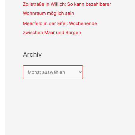
Zollstraße in Willich: So kann bezahlbarer
Wohnraum möglich sein
Meerfeld in der Eifel: Wochenende
zwischen Maar und Burgen
Archiv
A
r
c
h
i
v